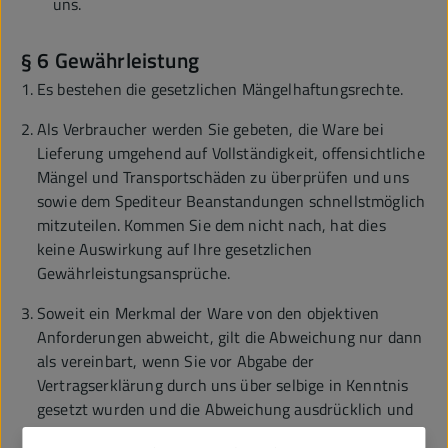
uns.
§ 6 Gewährleistung
Es bestehen die gesetzlichen Mängelhaftungsrechte.
Als Verbraucher werden Sie gebeten, die Ware bei
Lieferung umgehend auf Vollständigkeit, offensichtliche
Mängel und Transportschäden zu überprüfen und uns
sowie dem Spediteur Beanstandungen schnellstmöglich
mitzuteilen. Kommen Sie dem nicht nach, hat dies
keine Auswirkung auf Ihre gesetzlichen
Gewährleistungsansprüche.
Soweit ein Merkmal der Ware von den objektiven
Anforderungen abweicht, gilt die Abweichung nur dann
als vereinbart, wenn Sie vor Abgabe der
Vertragserklärung durch uns über selbige in Kenntnis
gesetzt wurden und die Abweichung ausdrücklich und
gesondert zwischen den Vertragsparteien vereinbart