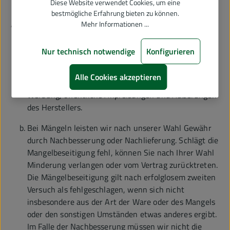
Diese Website verwendet Cookies, um eine
wurde.
bestmögliche Erfahrung bieten zu können.
Mehr Informationen ...
Soweit Sie Unternehmer sind, gilt abweichend von den
vorstehenden Gewährleistungsregelungen:
Nur technisch notwendige
Konfigurieren
Als Beschaffenheit der Ware gelten nur unsere
eigenen Angaben und die Produktbeschreibung des
Alle Cookies akzeptieren
Herstellers als vereinbart, nicht jedoch sonstige
Werbung, öffentliche Anpreisungen und Äußerungen
des Herstellers.
Bei Mängeln leisten wir nach unserer Wahl Gewähr
durch Nachbesserung oder Nachlieferung. Schlägt die
Mangelbeseitigung fehl, können Sie nach Ihrer Wahl
Minderung verlangen oder vom Vertrag zurücktreten.
Die Mängelbeseitigung gilt nach erfolglosem zweiten
Versuch als fehlgeschlagen, wenn sich nicht
insbesondere aus der Art der Ware oder des Mangels
oder den sonstigen Umständen etwas anderes ergibt.
Im Falle der Nachbesserung müssen wir nicht die