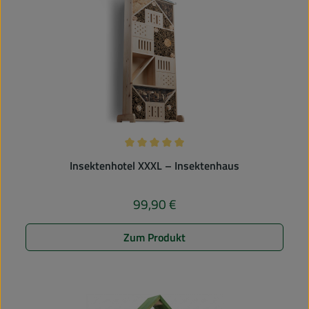
Durchschnittliche Bewertung von 5 v
Insektenhotel XXXL – Insektenhaus
99,90 €
Regulärer Preis:
Zum Produkt