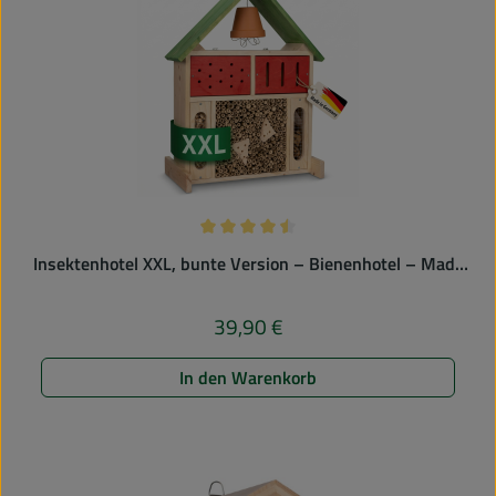
Durchschnittliche Bewertung von 4.5 
Insektenhotel XXL, bunte Version – Bienenhotel – Made
in Germany
39,90 €
Regulärer Preis:
In den Warenkorb