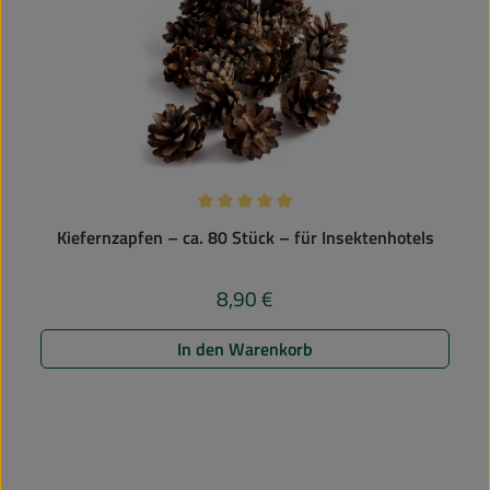
Durchschnittliche Bewertung von 5 v
Kiefernzapfen – ca. 80 Stück – für Insektenhotels
8,90 €
Regulärer Preis:
In den Warenkorb