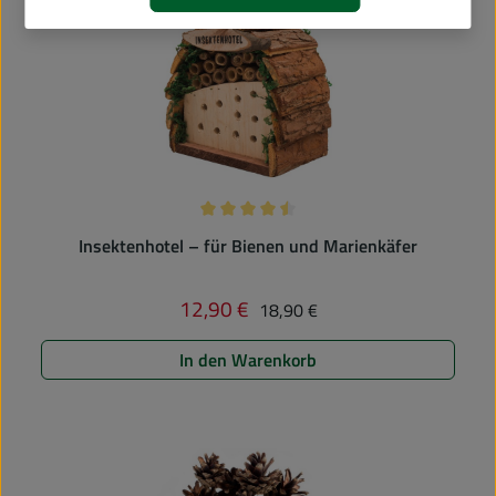
Rabatt
Durchschnittliche Bewertung von 4.5 
Insektenhotel – für Bienen und Marienkäfer
Regulärer Preis:
12,90 €
Verkaufspreis:
18,90 €
In den Warenkorb