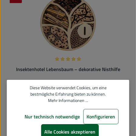
Rabatt
Durchschnittliche Bewertung von 5 v
Insektenhotel Lebensbaum – dekorative Nisthilfe
Regulärer Preis:
14,90 €
Verkaufspreis:
19,99 €
Diese Website verwendet Cookies, um eine
bestmögliche Erfahrung bieten zu können.
In den Warenkorb
Mehr Informationen ...
Nur technisch notwendige
Konfigurieren
Alle Cookies akzeptieren
%