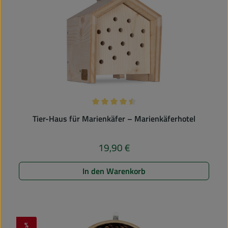
Durchschnittliche Bewertung von 4.5 
Tier-Haus für Marienkäfer – Marienkäferhotel
19,90 €
Regulärer Preis:
In den Warenkorb
%