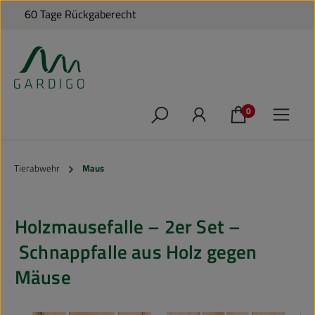
60 Tage Rückgaberecht
49,‑ €*
Zum Hauptinhalt springen
0
Tierabwehr
Maus
Holzmausefalle – 2er Set –
Schnappfalle aus Holz gegen
Mäuse