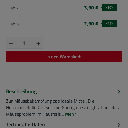
3,90 €
-20
%
ab
2
2,90 €
-41
%
ab
5
Produkt Anzahl: Gib den gewünschten Wert ein
In den Warenkorb
Beschreibung
Zur Mäusebekämpfung das ideale Mittel. Die
Holzmausefalle 2er Set von Gardigo beseitigt schnell das
Mäuseproblem im Haushalt…
Mehr
Technische Daten