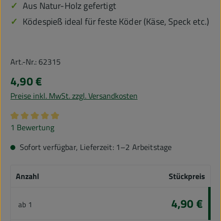
Aus Natur-Holz gefertigt
Ködespieß ideal für feste Köder (Käse, Speck etc.)
Art.-Nr.:
62315
4,90 €
Preise inkl. MwSt. zzgl. Versandkosten
Durchschnittliche Bewertung von 5 von 5 Sternen
1 Bewertung
Sofort verfügbar, Lieferzeit: 1–2 Arbeitstage
Anzahl
Stückpreis
4,90 €
ab
1