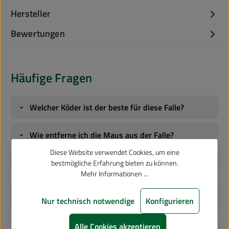
Hersteller
Bewertungen
Häufige Fragen
Welcher Köder ist der beste für diese Falle?
›
Wie entferne ich die Maus aus der Falle?
›
Diese Website verwendet Cookies, um eine
Wo stellt man die Mausefalle auf?
bestmögliche Erfahrung bieten zu können.
›
Mehr Informationen ...
Wie kann man die Fallen in Haushalten mit
›
Nur technisch notwendige
Konfigurieren
Kindern oder Haustieren sichern?
Alle Cookies akzeptieren